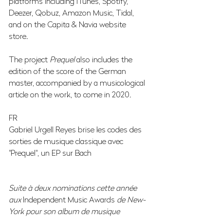
platforms including iTunes, Spotify, 
Deezer, Qobuz, Amazon Music, Tidal, 
and on the Capita & Navia website 
store.
The project 
Prequel
 also includes the 
edition of the score of the German 
master, accompanied by a musicological 
article on the work, to come in 2020.
FR
Gabriel Urgell Reyes brise les codes des 
sorties de musique classique avec 
"Prequel", un EP sur Bach
Suite à deux nominations cette année 
aux 
Independent Music Awards
 de New-
York pour son album de musique 