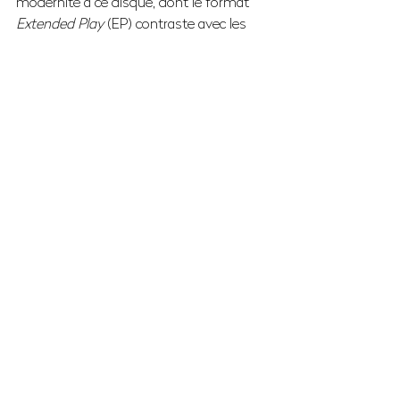
modernité à ce disque, dont le format 
Extended Play 
(EP) contraste avec les 
habituelles sorties d’albums du secteur 
de la musique classique. 
Lancement en décembre 2019        
 Le EP est disponible à partir du 12 
décembre 2019 en version numérique au 
prix de 6,99 € TTC, téléchargeable sur 
plus de 200 plateformes dont iTunes, 
Spotify, Deezer, Qobuz, Amazon Music, 
Tidal, et sur la boutique du site Capita & 
Navia.
Le projet 
Prequel 
comprend également 